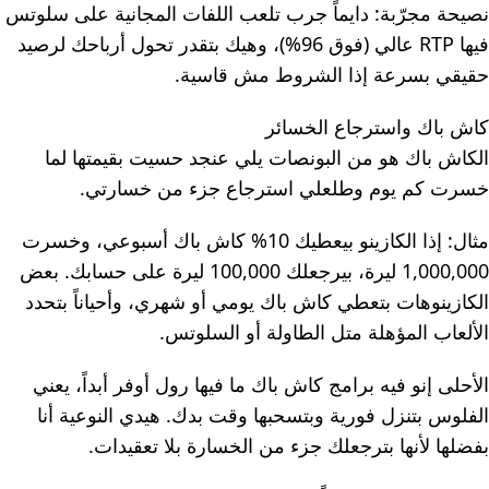
نصيحة مجرّبة: دايماً جرب تلعب اللفات المجانية على سلوتس
فيها RTP عالي (فوق 96%)، وهيك بتقدر تحول أرباحك لرصيد
حقيقي بسرعة إذا الشروط مش قاسية.
كاش باك واسترجاع الخسائر
الكاش باك هو من البونصات يلي عنجد حسيت بقيمتها لما
خسرت كم يوم وطلعلي استرجاع جزء من خسارتي.
مثال: إذا الكازينو بيعطيك 10% كاش باك أسبوعي، وخسرت
1,000,000 ليرة، بيرجعلك 100,000 ليرة على حسابك. بعض
الكازينوهات بتعطي كاش باك يومي أو شهري، وأحياناً بتحدد
الألعاب المؤهلة متل الطاولة أو السلوتس.
الأحلى إنو فيه برامج كاش باك ما فيها رول أوفر أبداً، يعني
الفلوس بتنزل فورية وبتسحبها وقت بدك. هيدي النوعية أنا
بفضلها لأنها بترجعلك جزء من الخسارة بلا تعقيدات.