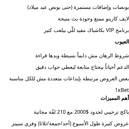
بونصات وإضافات مستمرة (حتى بونص عيد ميلاد)
لايف كازينو ممتع وجودة بث منيحة
برنامج VIP بكاشباك مفيد للّي بيلعب كتير
العيوب
شروط الرهان مش دايماً بسيطة وبدها قراءة
الدعم أحياناً بيحتاج متابعة ليعطي جواب دقيق
بعض العروض مرتبطة بإيداعات متعددة مش للكل مناسبة
1xBet
أهم المميزات
باكج ترحيبي لحدود $2000 مع 210 لفّة مجانية
عروض كتيرة طول الأسبوع (أحد/جمعة/ثلاثا) وفري سبينز