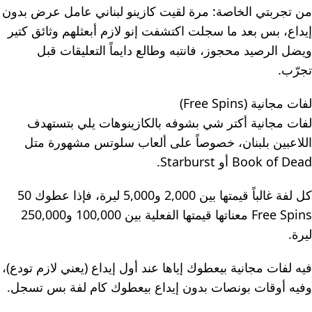
من تجربتي الخاصة: مرة لقيت كازينو لبناني عامل عرض بدون
إيداع، بس بعد ما سجلت اكتشفت إنو لازم أبعثلهم وثائق كتير
ويضل الرصيد محجوز، فانتبه وطالع دايماً التعليقات قبل
تجرّب.
لفات مجانية (Free Spins)
لفات مجانية أكتر شي بشوفه بالكازينوهات يلي بتستهدف
اللاعبين بلبنان، خصوصاً على ألعاب سلوتس مشهورة متل
Book of Dead أو Starburst.
كل لفة غالباً قيمتها بين 2,000 و5,000 ليرة، فإذا عطوك 50
Free Spins معناتها قيمتها الفعلية بين 100,000 و250,000
ليرة.
فيه لفات مجانية بيعطوك إياها عند أول إيداع (يعني لازم تودع)،
وفيه أوقات بونصات بدون إيداع بيعطوك كام لفة بس تسجل.