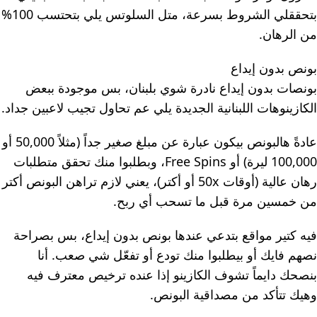
بتحققلي الشروط بسرعة، متل السلوتس يلي بتحتسب 100%
من الرهان.
بونص بدون إيداع
بونصات بدون إيداع نادرة شوي بلبنان، بس موجودة ببعض
الكازينوهات اللبنانية الجديدة يلي عم تحاول تجيب لاعبين جداد.
عادةً هالبونص بيكون عبارة عن مبلغ صغير جداً (مثلاً 50,000 أو
100,000 ليرة) أو Free Spins، وبطلبوا منك تحقق متطلبات
رهان عالية (أوقات 50x أو أكتر)، يعني لازم تراهن البونص أكتر
من خمسين مرة قبل ما تسحب أي ربح.
فيه كتير مواقع بتدعي عندها بونص بدون إيداع، بس بصراحة
نصهم فايك أو بيطلبوا منك تودع أو تفعّل شي صعب. أنا
بنصحك دايماً تشوف الكازينو إذا عنده ترخيص معترف فيه
وهيك تتأكد من مصداقية البونص.