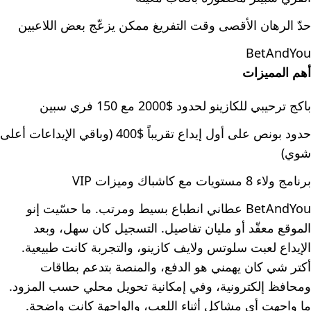
حدّ الرهان الأقصى وقت التفريغ ممكن يزعّج بعض اللاعبين
BetAndYou
أهم المميزات
باكج ترحيبي للكازينو لحدود $2000 مع 150 فري سبين
حدود بونص على أول إيداع تقريباً $400 (وباقي الإيداعات أعلى
شوي)
برنامج ولاء 8 مستويات مع كاشباك وميزات VIP
BetAndYou عطاني انطباع بسيط ومرتب. ما حسّيت إنو
الموقع معقّد أو مليان تفاصيل. التسجيل كان سهل، وبعد
الإيداع لعبت سلوتس ولايف كازينو، والتجربة كانت طبيعية.
أكتر شي كان يهمني هو الدفع، والمنصة بتدعم بطاقات
ومحافظ إلكترونية، وفي إمكانية تحويل محلي حسب المزود.
ما واجهت أي مشاكل أثناء اللعب، والواجهة كانت واضحة.