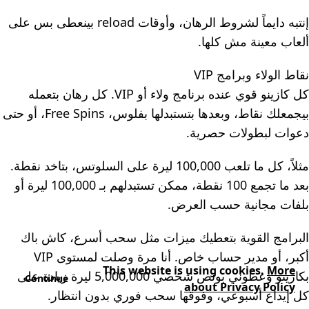
إنتبه دايماً لشروط الرهان، وأوقات reload بينعطى بس على
ألعاب معينة مش كلها.
نقاط الولاء وبرامج VIP
كل كازينو قوي عنده برنامج ولاء أو VIP. كل رهان بتعمله
بيجمعلك نقاط، وبعدها بتستبدلها بفلوس، Free Spins، أو حتى
دعوات لبطولات حصرية.
مثلاً، كل ما تلعب 100,000 ليرة على السلوتس، بتاخد نقطة.
بعد ما تجمع 100 نقطة، ممكن تستبدلهم بـ 100,000 ليرة أو
بلفات مجانية حسب العرض.
البرامج القوية بتعطيك ميزات مثل سحب أسرع، كاش باك
أكبر، أو مدير حساب خاص. أنا مرة وصلت لمستوى VIP
This website is using cookies.
More
بكازينو وعطوني بونص شخصي 5,000,000 ليرة زيادة على
Continue
about Privacy Policy
كل إيداع أسبوعي، وفوقها سحب فوري بدون انتظار.