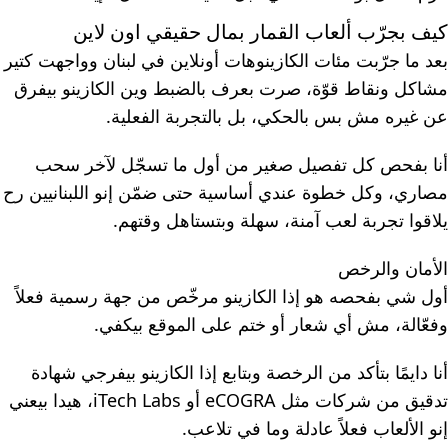
كيف بجرّب ألعاب القمار بمال حقيقي اون لاين
بعد ما جرّبت مئات الكازينوهات أونلاين في لبنان وواجهت كتير
مشاكل ونقاط قوّة، صرت بعرف بالضبط وين الكازينو بيفرق
عن غيره مش بس بالحكي، بل بالتجربة الفعلية.
أنا بفحص كل تفصيل صغير من أول ما تسجّل لآخر سحب
مصاري، وكل خطوة عندي أساسية حتى ضمّن إنو اللبنانيين رح
يلاقوا تجربة لعب آمنة، سهلة وبتستاهل وقتهم.
الأمان والرخص
أول شي بفحصه هو إذا الكازينو مرخّص من جهة رسمية فعلاً
وفعّالة، مش أي شعار أو ختم على الموقع بيكفي.
أنا دايمًا بتأكد من الرخصة وبتابع إذا الكازينو بيفرجي شهادة
تدقيق من شركات مثل eCOGRA أو iTech Labs، هيدا بيعني
إنو الألعاب فعلاً عادلة وما في تلاعب.