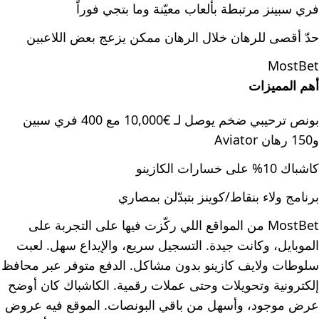
فري سبينز مرتبطة بألعاب معيّنة وما بتجي فوراً
حدّ أقصى للرهان خلال الرهان ممكن يزعج بعض اللاعبين
MostBet
أهم المميزات
بونص ترحيبي ضخم يوصل لـ €10,000 مع 400 فري سبين
و150 رهان Aviator
كاشباك 10% على خسارات الكازينو
برنامج ولاء بنقاط/كوينز بتبدّلن بمصاري
MostBet من المواقع اللي ركّزت فيها على التجربة على
الموبايل، وكانت جيدة. التسجيل سريع، والإيداع سهل. لعبت
سلوطات ولايف كازينو بدون مشاكل. الدفع متوفر عبر محافظ
إلكترونية وتحويلات وحتى عملات رقمية. الكاشباك كان أوضح
عرض موجود، وأسهل من باقي البونصات. الموقع فيه عروض