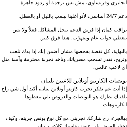
انجليزي وفرنساوي، مش بس ترجمة أو ردود جاهزة.
دعم 24/7 أساسي، لأنو أغلبنا بيلعب بالليل أو بالعطل.
براقب كمان إذا فريق الدعم بيحل المشاكل فعلاً ولا بس
بيعطي جواب عام وبيتهرّب. هيدا فرق كبير.
بالنهاية، كل نقطة بفحصها مشان أضمن إنك إذا بدك تلعب
وتربح، تقدر تسحب مصرياتك وتاخد تجربة محترمة وآمنة متل
أي لاعب عالمي.
بونصات الكازينو أونلاين للاعبين بلبنان
إذا أنت عم تفكر تجرب كازينو أونلاين لبنان، أكيد أول شي راح
يلفتلك نظرك هو البونصات والعروض يلي بيعطوها
الكازينوهات.
بهالجزء، رح شاركك تجربتي مع كل نوع بونص جربته، وكيف
تختار العرض يلي عنجد بيناسبك كلاعب لبناني.