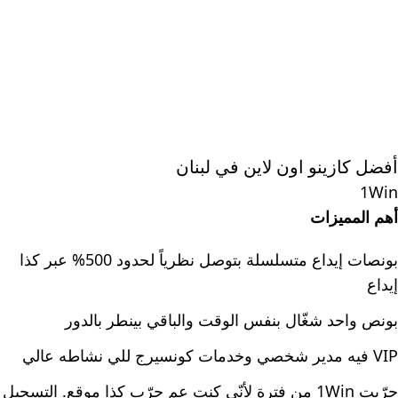
أفضل كازينو اون لاين في لبنان
1Win
أهم المميزات
بونصات إيداع متسلسلة بتوصل نظرياً لحدود 500% عبر كذا
إيداع
بونص واحد شغّال بنفس الوقت والباقي بينطر بالدور
VIP فيه مدير شخصي وخدمات كونسيرج للي نشاطه عالي
جرّبت 1Win من فترة لأنّي كنت عم جرّب كذا موقع. التسجيل