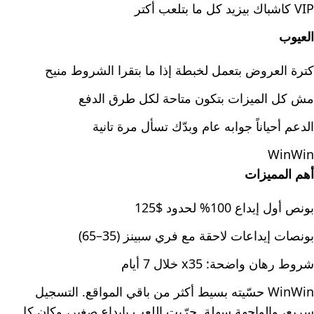
VIP كاشباك بيزيد كل ما بتلعب أكتر
العيوب
كترة العروض بتعمل لخبطة إذا ما بتقرا الشروط منيح
مش كل الميزات بتكون متاحة لكل طرق الدفع
الدعم أحياناً جوابه عام وبدّك تسأل مرة تانية
WinWin
أهم المميزات
بونص أول إيداع 100% لحدود $125
بونصات إيداعات لاحقة مع فري سبينز (35–65)
شروط رهان واضحة: x35 خلال 7 أيام
WinWin حسّيته بسيط أكثر من باقي المواقع. التسجيل
سريع، والواجهة سهلة. جرّبت اللعب بإيداع صغير، وكان كل