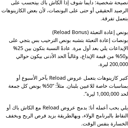
نصيحة شخصية: دايماً شوف إذا الكاش باك بيتحسب على
الرصيد الحقيقي أو حتى على البونصات، لأن بعض الكازينوهات
بتعمل تفرقة.
بونص إعادة التعبئة (Reload Bonus)
بونصات إعادة التعبئة بتشبه بونص الترحيب بس بتجي على
الإيداعات يلي بعد أول مرة. عادةً النسبة بتكون بين 25%
و50% من قيمة الإيداع، وغالباً الحد الأدنى بيكون حوالي
200,000 ليرة.
كتير كازينوهات بتعمل عروض Reload بآخر الأسبوع أو
بمناسبات خاصة للاعبين بلبنان. مثلاً: “50% بونص كل جمعة
لحد 1,000,000 ليرة”.
يلي بحب أعمله أنا: بدمج عروض Reload مع الكاش باك أو
النقاط بالبرنامج الولاء، وبهالطريقة بزيد فرص الربح وبخفف
الخسارة بنفس الوقت.