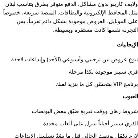
ولايف كازينو بدون مشاكل. الدفع متوفر بطرق بتناسب لبنان
مثل المحافظ الإلكترونية والبطاقات. المنصة سريعة، خصوصاً
على الموبايل. العروض موجودة بشكل دائم تقريباً، بس
التجربة نفسها كانت مستقرة وبسيطة.
الإيجابيات
تنوع عروض بين ترحيبي وأسبوعي (الأحد) وإيداعات لاحقة
فري سبينز موجودة بكذا مرحلة
برنامج VIP بيتحسّن كل ما بتزيد لعبك
العيوب
شروط رهان ووقت تفريغ ضيّق ببعض البونصات
الفري سبينز أحياناً بتنزل على ألعاب محددة
لازم تكمّل بونصك الحالي قبل ما ينعَدّ تسلسل الإيداعات