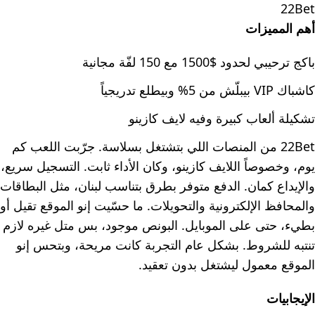
22Bet
أهم المميزات
باكج ترحيبي لحدود $1500 مع 150 لفّة مجانية
كاشباك VIP بيبلّش من 5% وبيطلع تدريجياً
تشكيلة ألعاب كبيرة وفيه لايف كازينو
22Bet من المنصات اللي بتشتغل بسلاسة. جرّبت اللعب كم
يوم، وخصوصاً اللايف كازينو، وكان الأداء ثابت. التسجيل سريع،
والإيداع كمان. الدفع متوفر بطرق بتناسب لبنان، مثل البطاقات
والمحافظ الإلكترونية والتحويلات. ما حسّيت إنو الموقع تقيل أو
بطيء، حتى على الموبايل. البونص موجود، بس متل غيره لازم
تنتبه للشروط. بشكل عام التجربة كانت مريحة، وبتحس إنو
الموقع معمول ليشتغل بدون تعقيد.
الإيجابيات