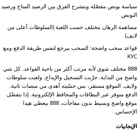
سياسة بونص مفصّلة وبتشرح الفرق بين الرصيد المتاح ورصيد
البونص
مساهمة الرهان بتختلف حسب اللعبة (السلوطات أعلى من
لايف)
قواعد سحب واضحة: السحب بيرجع لنفس طريقة الدفع ومع
KYC
888 مختلف شوي لأنه مرتب أكثر من ناحية القواعد. كل شي
واضح من البداية. جرّبت التسجيل والإيداع، ولعبت سلوطات
ولايف. الموقع مستقر، بس حسّيته أهدى من منصات ثانية.
الدفع متوفر عبر البطاقات والمحافظ الإلكترونية. إذا بتفضّل
موقع واضح وبسيط بدون مفاجآت، 888 بيعطي هيدا
الإحساس.
الإيجابيات