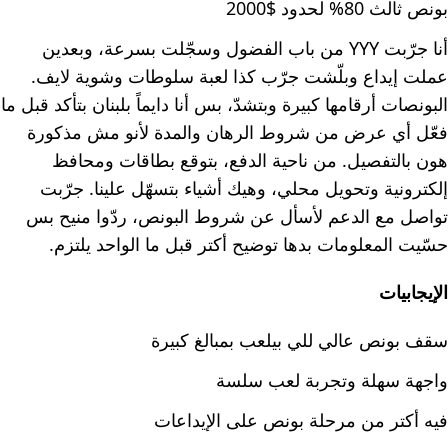
بونص ثالث 80% لحدود $2000
أنا جرّبت YYY من باب الفضول وسجّلت بسرعة، وبعدين
عملت إيداع وبلّشت جرّب كذا لعبة سلوطات وشوية لايف.
البونصات أرقامها كبيرة وبتشدّ، بس أنا دايماً بلبنان بتأكد قبل ما
فعّل أي عرض من شروط الرهان والمدة لأنو مش مذكورة
هون بالتفصيل. من ناحية الدفع، بتوقع بطاقات ومحافظ
إلكترونية وتحويل محلي، وهيك أشياء بتسهّل علينا. جرّبت
تواصل مع الدعم لأسأل عن شروط البونص، ردّوا منيح بس
حسّيت المعلومات بدها توضيح أكتر قبل ما الواحد يلتزم.
الإيجابيات
سقف بونص عالي للي بيلعب بمبالغ كبيرة
واجهة سهلة وتجربة لعب سلسة
فيه أكتر من مرحلة بونص على الإيداعات