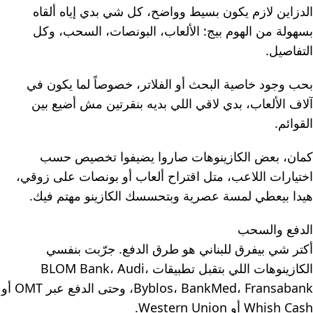
الدزاين لازم يكون بسيط وواضح، كل شي بدي إياه ألقاه
بسهولة من الهوم بيج: الألعاب، البونصات، السحب، وكل
التفاصيل.
بحب وجود خاصية البحث أو الفلاتر، خصوصاً لما يكون في
آلاف الألعاب، بدي لاقي اللي بديه بنقرتين مش أضيع بين
القوائم.
كمان، بعض الكازينوهات صاروا يضيفوا تخصيص حسب
اختيارات اللاعب، متل اقتراح ألعاب أو بونصات على زوقي،
هيدا بيعطي لمسة عصرية وبتحسسك الكازينو مهتم فيك.
الدفع والسحب
أكتر شي بيفرق للبناني هو طرق الدفع. جرّبت بنفسي
الكازينوهات اللي بتقبل تطبيقات BLOM Bank، Audi،
Byblos، BankMed، Fransabank، وحتى الدفع عبر OMT أو
Whish Cash أو Western Union.