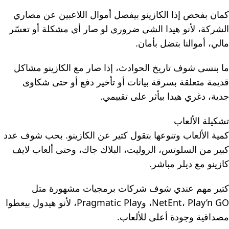
كمان بفحص إذا الكازينو بيفصل أموال اللاعبين عن مصاري
الشركة، لأنو هيدا الشي ضروري لو صار أي مشكلة أو تعسّر
مالي، أموالنا بتضل بأمان.
ما بنسى شوف تاريخ الحوادث، إذا صار مع الكازينو مشاكل
قديمة متعلقة بسرقة بيانات أو تأخير دفع أو حتى شكاوى
جدية، دغري هيدا بيأثر على تقييمي.
تشكيلة الألعاب
كمية الألعاب وتنوعها بتقول كتير عن الكازينو. بحب شوف عدد
كبير من السلوتس، الروليت، البلاك جاك، وحتى ألعاب لايف
كازينو مع ديلر مباشر.
كتير مهم عندي شوف شركات برمجيات مشهورة متل
NetEnt، Play’n GO، وPragmatic Play، لأنو هيدول بيعطوا
مصداقية وجودة أعلى للألعاب.