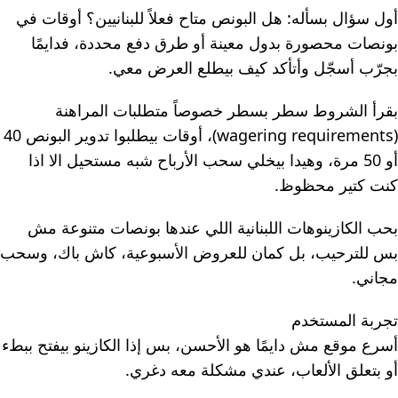
أول سؤال بسأله: هل البونص متاح فعلاً للبنانيين؟ أوقات في
بونصات محصورة بدول معينة أو طرق دفع محددة، فدايمًا
بجرّب أسجّل وأتأكد كيف بيطلع العرض معي.
بقرأ الشروط سطر بسطر خصوصاً متطلبات المراهنة
(wagering requirements)، أوقات بيطلبوا تدوير البونص 40
أو 50 مرة، وهيدا بيخلي سحب الأرباح شبه مستحيل الا اذا
كنت كتير محظوظ.
بحب الكازينوهات اللبنانية اللي عندها بونصات متنوعة مش
بس للترحيب، بل كمان للعروض الأسبوعية، كاش باك، وسحب
مجاني.
تجربة المستخدم
أسرع موقع مش دايمًا هو الأحسن، بس إذا الكازينو بيفتح ببطء
أو بتعلق الألعاب، عندي مشكلة معه دغري.