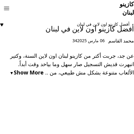
كازينو
لبنان
أفضل كازينو اون لاين في لبنان
أفضل كازينو اون لاين في لبنان
محمد القاسم
06 مارس 2025
34
عن جد، جربت أكتر من كازينو لبنان اون لاين السنة، وكتير
انبهرت قديش التسجيل صار سهل وما بياخد وقت أبداً.
الألعاب متنوعة بشكل مش طبيعي، من ..
Show More
▼