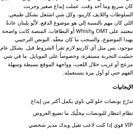
كان سريع وما أخد وقت. عملت إيداع صغير وجربت
السلوطات واللايف كازينو، وكل شي اشتغل بشكل طبيعي.
اللي كان مهم بالنسبة إلي هو موضوع الدفع، لأنّو بلبنان عادةً
بنعتمد على OMT وWhish أو البطاقات. المنصة كانت واضحة
بهيدا الموضوع، والسحب ما كان معقّد. البونص الترحيبي
موجود، بس متل أي كازينو لازم تقرأ الشروط قبل. بشكل عام
حسّيت التجربة مستقرة، وخصوصاً على الموبايل. ما في شي
مزعج أو غريب خلال اللعب، وواجهة الموقع بسيطة وسهلة
الفهم حتى لو أول مرة بتستعمله.
الإيجابيات
تدرّج بونصات حلو للي ناوي يكمل أكتر من إيداع
نظام انتظار للبونصات بيخلّيك ما تضيع العروض
VIP قوي إذا كنت لاعب تقيل وبدك مدير شخصي